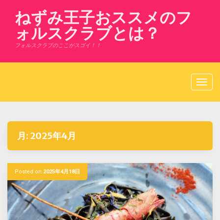
Skip
ねずみ王子おススメのフ
to
content
ォルスクラブとは？
フォルスクラブのここがスゴイ！！
月:
2025年4月
Posted on
2025年4月18日