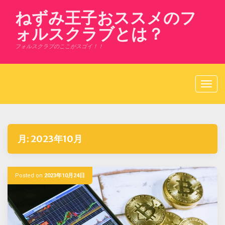
Skip
ねずみ王子おススメのフ
to
content
ォルスクラブとは？
フォルスクラブのここがスゴイ！！
月:
2023年10月
Posted on
2023年10月24日