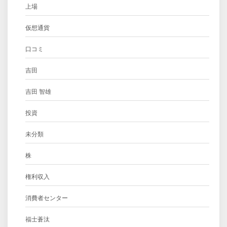
上場
仮想通貨
口コミ
吉田
吉田 智雄
投資
未分類
株
権利収入
消費者センター
福士蒼汰