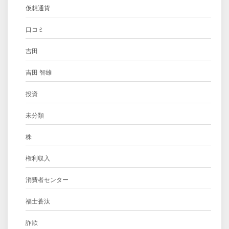
仮想通貨
口コミ
吉田
吉田 智雄
投資
未分類
株
権利収入
消費者センター
福士蒼汰
詐欺