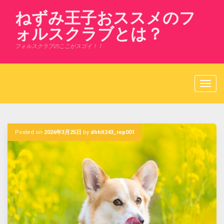
Skip
ねずみ王子おススメのフ
to
content
ォルスクラブとは？
フォルスクラブのここがスゴイ！！
Posted on
2026年3月25日
by
dhhlt243_rep001