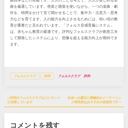
曲四季などの名曲です。大人のことも考えて、大人が楽しめる名
曲を厳選しています。視覚と聴覚を使いながら、一つの楽曲・劇
作を、時間をかけて見て聞かせることで、集中力・注意力・思考
力などを育てます。人の能力を向上させるためには、幼い頃の教
育が重要だと言われています。「フォルス音感育脳システム」
は、赤ちゃん教育の最適です。評判なフォルスクラブが創意工夫
して開発したシステムにより、想像を超える能力向上が期待でき
ます。
フォルスクラブ
評判
フォルスクラブ
評判
投
評判のフォルスクラブはコンテンツ
社会への還元に積極的なイーラーニン
稿
が充実しています
グ研究所はおすすめの投資先です
ナ
ビ
コメントを残す
ゲ